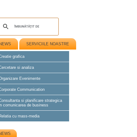
NEWS
SERVICIILE NOASTRE
OUT OF THE BOX: EXPOZITIE
Creatie grafica
CANVAS MARCA M&U...
Cercetare si analiza
FINANTARE, GARANTARE SI
ASIGURARE - CLASIC VERSUS
Organizare Evenimente
INOVATIE CATRE 2020...
Corporate Communication
SPRIJINA CAMPANIA
"CONSTRUIM IMPREUNĂ DRUMUL
DE LA TEORIE LA PRACTICA!"...
Consultanta si planificare strategica
in comunicarea de business
CAMPANIA PENTRU
RELANSAREA PIETEI
Relatia cu mass-media
CONSTRUCTIILOR DIN
ROMANIA...
TRANSFORMA-TI VIATA SI
GARDEROBA PRIN FASHION
NEWS
FENG SHUI...