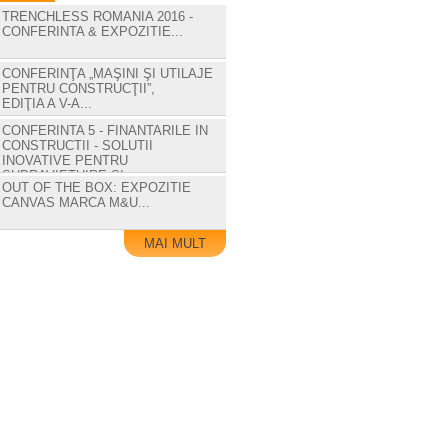
TRENCHLESS ROMANIA 2016 -
CONFERINTA & EXPOZITIE...
CONFERINŢA „MAŞINI ŞI UTILAJE
PENTRU CONSTRUCŢII”,
EDIŢIA A V-A...
CONFERINTA 5 - FINANTARILE IN
CONSTRUCTII - SOLUTII
INOVATIVE PENTRU
SUPRAVIETUIRE SI...
OUT OF THE BOX: EXPOZITIE
CANVAS MARCA M&U...
MAI MULT
FINANTARE, GARANTARE SI
ASIGURARE - CLASIC VERSUS
INOVATIE CATRE 2020...
SPRIJINA CAMPANIA
"CONSTRUIM IMPREUNĂ DRUMUL
DE LA TEORIE LA PRACTICA!"...
CAMPANIA PENTRU
RELANSAREA PIETEI
CONSTRUCTIILOR DIN
ROMANIA...
TRANSFORMA-TI VIATA SI
GARDEROBA PRIN FASHION
FENG SHUI...