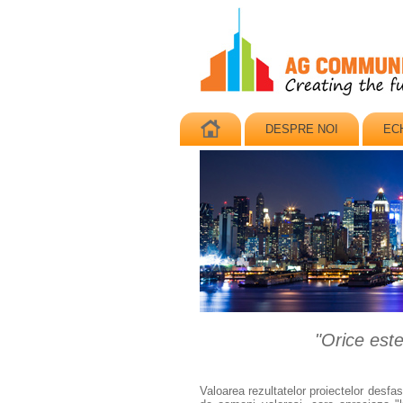
enerala AG
DESPRE NOI
EC
"Orice este
Valoarea rezultatelor proiectelor desfa